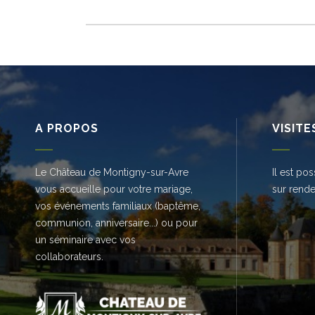
A PROPOS
VISITE
Le Château de Montigny-sur-Avre
Il est po
vous accueille pour votre mariage,
sur rend
vos événements familiaux (baptême,
communion, anniversaire...) ou pour
un séminaire avec vos
collaborateurs.